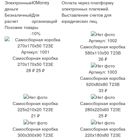
Электронные
ЮMoney
Оплата через платформу
деньги
электронных платежей.
Безналичный
Для
Выставление счетов для
расчет
организаций
юридических лиц.
Похожие товары
-10%
Артикул: 1002
Самосборная коробка
Артикул: 1001
580x110x50 Т23В
Самосборная коробка
26 ₽
270x170x50 Т23Е
28 ₽
25 ₽
Артикул: 1003
Самосборная коробка
620x80x80 Т23В
33 ₽
Самосборная коробка
Самосборная коробка
225x210x20 Т23Е
280x220x60 Т23Е
21 ₽
25 ₽
Самосборная коробка
Самосборная коробка
300x300x90 Т23Е
220x180x80 Т23Е